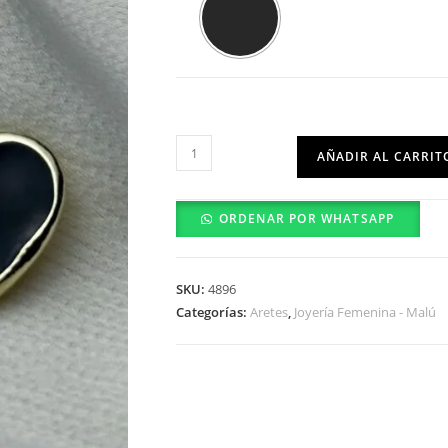
Arete
AÑADIR AL CARRIT
-
0301-
ORDENAR POR WHATSAPP
23-
01
cantidad
SKU:
4896
Categorías:
Aretes
,
Joyería Femenina - Malú