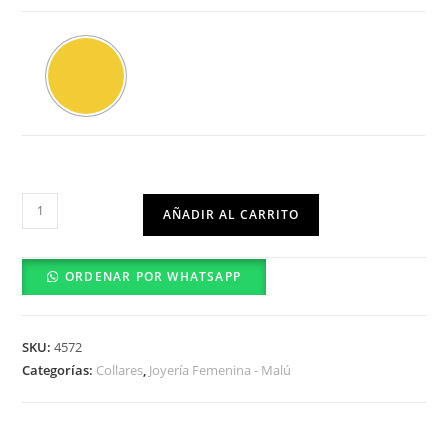
Collar
AÑADIR AL CARRITO
0302-
20-
ORDENAR POR WHATSAPP
01
cantidad
SKU:
4572
Categorías:
Collares
,
Joyería Femenina - Malú