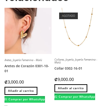
AGOTADO
Collares
,
Joyería
,
Joyería Femenina -
Aretes
,
Joyería Femenina - Malú
Malú
Aretes de Corazón 0301-10-
Collar 0302-16-01
01
₡
9,000.00
₡
3,000.00
Este
Este
Añadir al carrito
producto
Añadir al carrito
producto
tiene
tiene
múltiples
Comprar por WhatsApp
múltiples
variantes.
Comprar por WhatsApp
variantes.
Las
Las
opciones