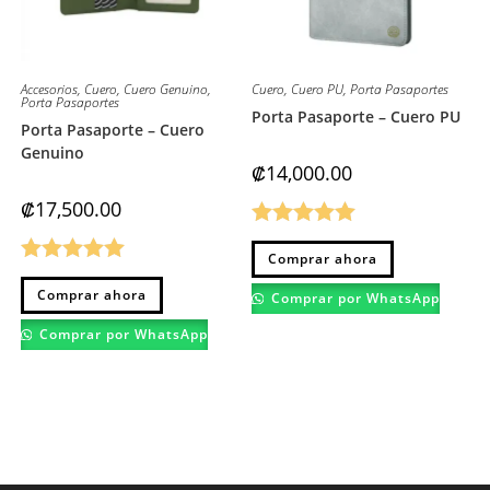
Accesorios
,
Cuero
,
Cuero Genuino
,
Cuero
,
Cuero PU
,
Porta Pasaportes
Porta Pasaportes
Porta Pasaporte – Cuero PU
Porta Pasaporte – Cuero
Genuino
₡
14,000.00
₡
17,500.00
Valorado
Este
Comprar ahora
producto
con
5.00
de
Valorado
tiene
Este
múltiples
Comprar ahora
producto
Comprar por WhatsApp
5
variantes.
con
5.00
de
tiene
Las
múltiples
Comprar por WhatsApp
opciones
5
variantes.
se
Las
pueden
opciones
elegir
se
en
pueden
la
elegir
página
en
de
la
producto
página
de