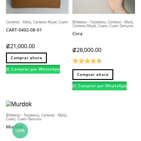
Carteras - Malú
,
Carteras Mujer
,
Cuero
Billeteras - Tarjeteros
,
Carteras - Malú
,
Carteras Mujer
,
Cuero
,
Cuero Genuino
CART-0402-08-01
Cora
₡
21,000.00
₡
28,000.00
Este
Comprar ahora
producto
tiene
múltiples
Comprar por WhatsApp
Valorado
Este
variantes.
Comprar ahora
producto
Las
con
4.60
de
tiene
opciones
múltiples
se
Comprar por WhatsApp
5
variantes.
pueden
Las
elegir
opciones
en
se
la
pueden
página
elegir
de
en
Billeteras - Tarjeteros
,
Carteras - Malú
,
producto
Cuero
,
Cuero Genuino
la
página
Murdok
de
-26%
producto