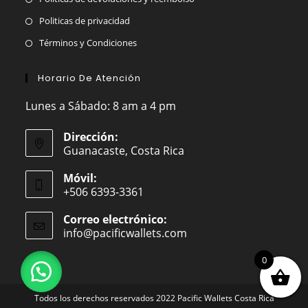
Politicas de privacidad
Términos y Condiciones
Horario De Atención
Lunes a Sábado: 8 am a 4 pm
Dirección:
Guanacaste, Costa Rica
Móvil:
+506 6393-3361
Correo electrónico:
info@pacificwallets.com
Se
abre
en
0
tu
aplicación
Todos los derechos reservados 2022 Pacific Wallets Costa Rica