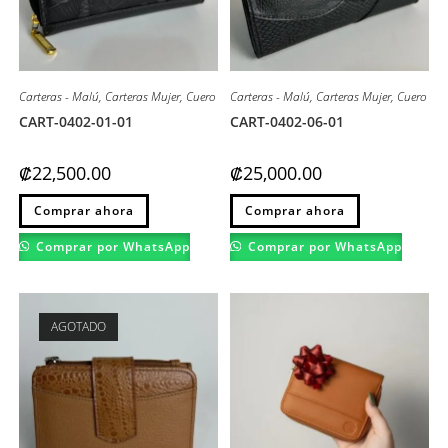
Carteras - Malú
,
Carteras Mujer
,
Cuero
Carteras - Malú
,
Carteras Mujer
,
Cuero
CART-0402-01-01
CART-0402-06-01
₡
22,500.00
₡
25,000.00
Este
Este
Comprar ahora
Comprar ahora
producto
producto
tiene
tiene
múltiples
múltiples
Comprar por WhatsApp
Comprar por WhatsApp
variantes.
variantes.
Las
Las
opciones
opciones
se
se
pueden
pueden
elegir
elegir
AGOTADO
en
en
la
la
página
página
de
de
producto
producto