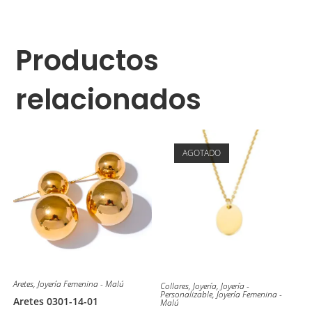
Productos
relacionados
AGOTADO
Aretes
,
Joyería Femenina - Malú
Collares
,
Joyería
,
Joyería -
Personalizable
,
Joyería Femenina -
Aretes 0301-14-01
Malú