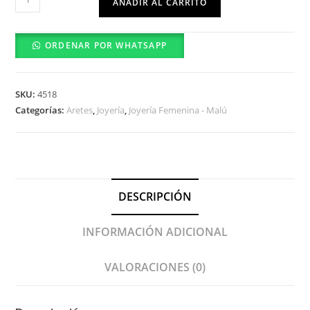
AÑADIR AL CARRITO
0301-
08-
ORDENAR POR WHATSAPP
01
cantidad
SKU:
4518
Categorías:
Aretes
,
Joyería
,
Joyería Femenina - Malú
DESCRIPCIÓN
INFORMACIÓN ADICIONAL
VALORACIONES (0)