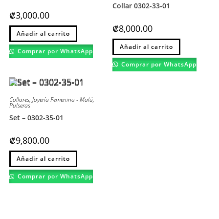
Collar 0302-33-01
₡
3,000.00
₡
8,000.00
Este
Añadir al carrito
producto
Este
tiene
Añadir al carrito
producto
múltiples
Comprar por WhatsApp
tiene
variantes.
múltiples
Las
Comprar por WhatsApp
variantes.
opciones
Las
se
opciones
pueden
se
elegir
pueden
en
Collares
,
Joyería Femenina - Malú
,
elegir
la
Pulseras
en
página
la
de
Set – 0302-35-01
página
producto
de
producto
₡
9,800.00
Añadir al carrito
Comprar por WhatsApp