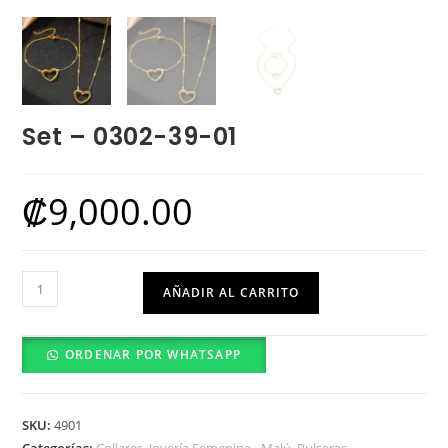
Set – 0302-39-01
₡
9,000.00
Set
AÑADIR AL CARRITO
-
0302-
ORDENAR POR WHATSAPP
39-
01
cantidad
SKU:
4901