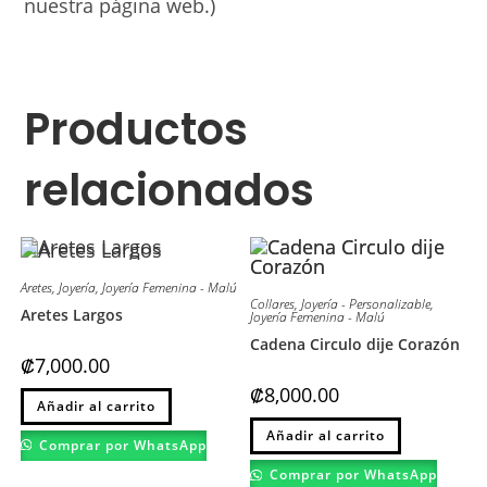
nuestra página web.)
Productos
relacionados
Aretes
,
Joyería
,
Joyería Femenina - Malú
Collares
,
Joyería - Personalizable
,
Aretes Largos
Joyería Femenina - Malú
Cadena Circulo dije Corazón
₡
7,000.00
₡
8,000.00
Este
Añadir al carrito
producto
Este
tiene
Añadir al carrito
producto
múltiples
Comprar por WhatsApp
tiene
variantes.
múltiples
Las
Comprar por WhatsApp
variantes.
opciones