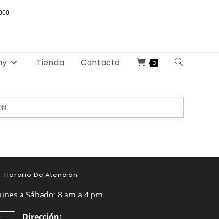
000
my
Tienda
Contacto
Alternar
0
búsqueda
de
ÓN.
la
web
Horario De Atención
unes a Sábado: 8 am a 4 pm
Dirección: