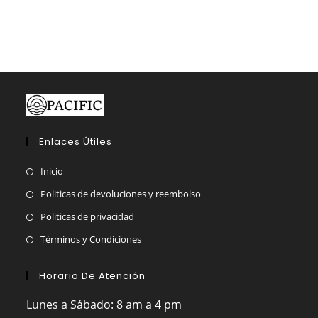
opciones
se
pueden
elegir
en
la
página
de
producto
Enlaces Útiles
Inicio
Politicas de devoluciones y reembolso
Politicas de privacidad
Términos y Condiciones
Horario De Atención
Lunes a Sábado: 8 am a 4 pm