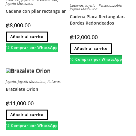
Joyería Masculina
Cadenas
,
Joyería - Personalizable
,
Joyería Masculina
Cadena con pilar rectangular
Cadena Placa Rectangular-
Bordes Redondeados
₡
8,000.00
Este
₡
12,000.00
Añadir al carrito
producto
tiene
Este
múltiples
Comprar por WhatsApp
Añadir al carrito
producto
variantes.
tiene
Las
múltiples
opciones
Comprar por WhatsApp
variantes.
se
Las
pueden
opciones
elegir
se
en
pueden
la
Joyería
,
Joyería Masculina
,
Pulseras.
elegir
página
en
de
Brazalete Orion
la
producto
página
de
₡
11,000.00
producto
Este
Añadir al carrito
producto
tiene
múltiples
Comprar por WhatsApp
variantes.
Las