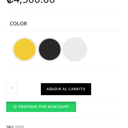
COLOR
Llavero
AÑADIR AL CARRITO
de
Placa
ORDENAR POR WHATSAPP
Militar
cantidad
SKU:
6329