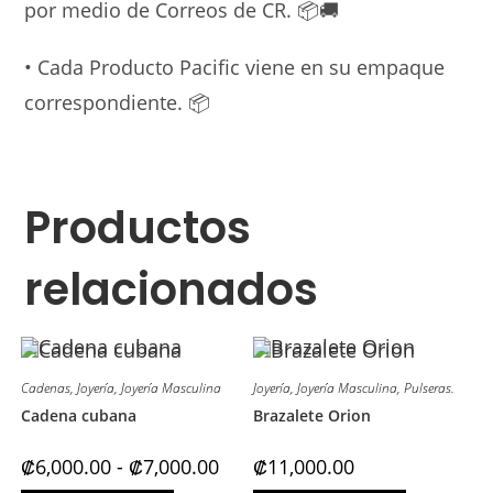
por medio de Correos de CR.
📦
🚚
• Cada Producto Pacific viene en su empaque
correspondiente.
📦
Productos
relacionados
Cadenas
,
Joyería
,
Joyería Masculina
Joyería
,
Joyería Masculina
,
Pulseras.
Cadena cubana
Brazalete Orion
Rango
₡
6,000.00
-
₡
7,000.00
₡
11,000.00
de