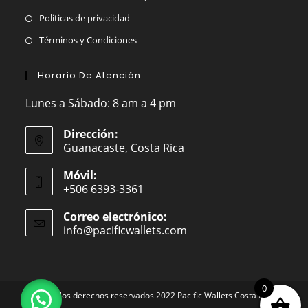
Politicas de privacidad
Términos y Condiciones
Horario De Atención
Lunes a Sábado: 8 am a 4 pm
Dirección:
Guanacaste, Costa Rica
Móvil:
+506 6393-3361
Correo electrónico:
info@pacificwallets.com
Se
abre
en
tu
aplicación
0
Todos los derechos reservados 2022 Pacific Wallets Costa Rica