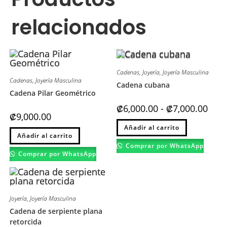
relacionados
Cadenas
,
Joyería
,
Joyería Masculina
Cadenas
,
Joyería Masculina
Cadena cubana
Cadena Pilar Geométrico
Rang
₡
6,000.00
-
₡
7,000.00
de
₡
9,000.00
preci
Este
Añadir al carrito
desd
producto
Este
₡6,00
Añadir al carrito
tiene
producto
hasta
múltiples
tiene
Comprar por WhatsApp
₡7,00
variantes.
múltiples
Comprar por WhatsApp
Las
variantes.
opciones
Las
se
opciones
pueden
se
elegir
pueden
en
elegir
Joyería
,
Joyería Masculina
la
en
página
la
Cadena de serpiente plana
de
página
producto
retorcida
de