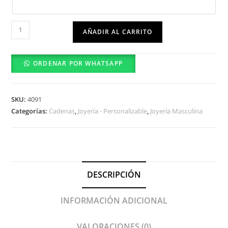
Cadena
AÑADIR AL CARRITO
Placa
Rectangular-
ORDENAR POR WHATSAPP
Bordes
Redondeados
cantidad
SKU:
4091
Categorías:
Cadenas
,
Joyería - Personalizable
,
Joyería Masculina
DESCRIPCIÓN
INFORMACIÓN ADICIONAL
VALORACIONES (0)