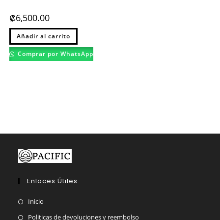
producto
₡
6,500.00
Añadir al carrito
Comprar por WhatsApp
Enlaces Útiles
Inicio
Politicas de devoluciones y reembolso