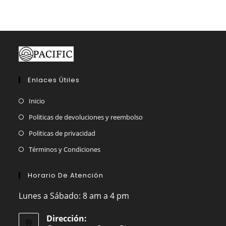
la
página
de
producto
Enlaces Útiles
Inicio
Politicas de devoluciones y reembolso
Politicas de privacidad
Términos y Condiciones
Horario De Atención
Lunes a Sábado: 8 am a 4 pm
Dirección: