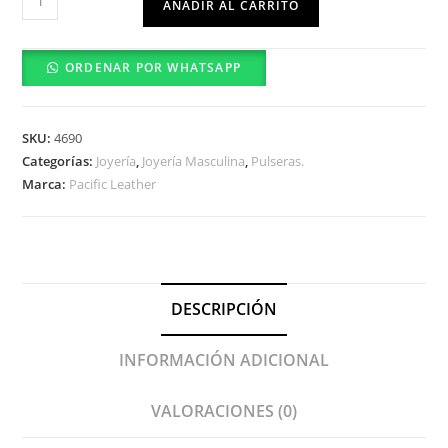
AÑADIR AL CARRITO
Orion
cantidad
ORDENAR POR WHATSAPP
SKU:
4690
Categorías:
Joyería
,
Joyería Masculina
,
Pulseras.
Marca:
Pacific Leather
DESCRIPCIÓN
INFORMACIÓN ADICIONAL
VALORACIONES (0)