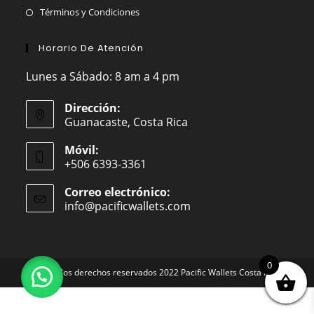
Términos y Condiciones
Horario De Atención
Lunes a Sábado: 8 am a 4 pm
Dirección:
Guanacaste, Costa Rica
Móvil:
+506 6393-3361
Correo electrónico:
info@pacificwallets.com
Se
abre
en
tu
aplicación
0
Todos los derechos reservados 2022 Pacific Wallets Costa Rica