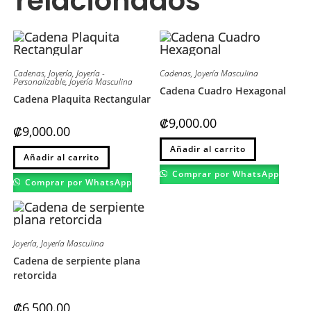
relacionados
Cadenas
,
Joyería
,
Joyería -
Cadenas
,
Joyería Masculina
Personalizable
,
Joyería Masculina
Cadena Cuadro Hexagonal
Cadena Plaquita Rectangular
₡
9,000.00
₡
9,000.00
Este
Este
Añadir al carrito
producto
Añadir al carrito
producto
tiene
tiene
múltiples
Comprar por WhatsApp
múltiples
variantes.
Comprar por WhatsApp
variantes.
Las
Las
opciones
opciones
se
se
pueden
pueden
elegir
elegir
en
Joyería
,
Joyería Masculina
en
la
la
página
Cadena de serpiente plana
página
de
retorcida
de
producto
producto
₡
6,500.00