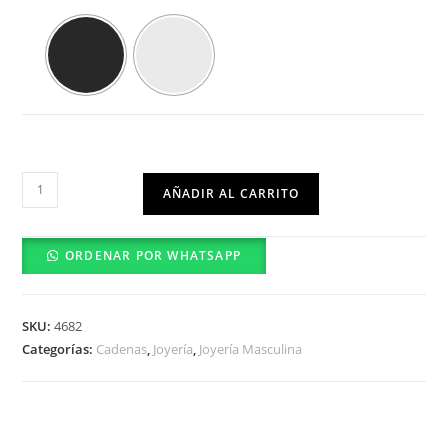
Cadena
AÑADIR AL CARRITO
Brujula
cantidad
ORDENAR POR WHATSAPP
SKU:
4682
Categorías:
Cadenas
,
Joyería
,
Joyería Masculina