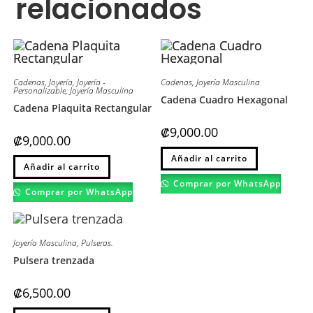
relacionados
Cadenas
,
Joyería
,
Joyería -
Cadenas
,
Joyería Masculina
Personalizable
,
Joyería Masculina
Cadena Cuadro Hexagonal
Cadena Plaquita Rectangular
₡
9,000.00
₡
9,000.00
Este
Este
Añadir al carrito
producto
Añadir al carrito
producto
tiene
tiene
múltiples
Comprar por WhatsApp
múltiples
variantes.
Comprar por WhatsApp
variantes.
Las
Las
opciones
opciones
se
se
pueden
pueden
elegir
Joyería Masculina
,
Pulseras.
elegir
en
en
la
Pulsera trenzada
la
página
página
de
de
producto
₡
6,500.00
producto
Este