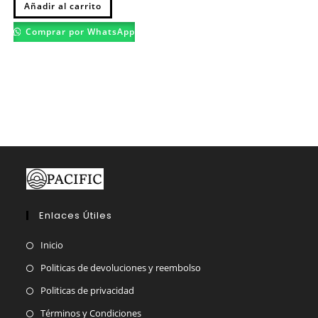
Añadir al carrito
producto
tiene
múltiples
Comprar por WhatsApp
variantes.
Las
opciones
se
pueden
elegir
en
la
página
de
producto
Enlaces Útiles
Inicio
Politicas de devoluciones y reembolso
Politicas de privacidad
Términos y Condiciones