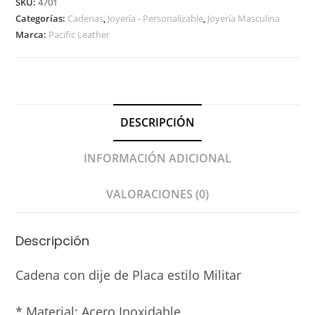
SKU:
4701
Categorías:
Cadenas
,
Joyería - Personalizable
,
Joyería Masculina
Marca:
Pacific Leather
DESCRIPCIÓN
INFORMACIÓN ADICIONAL
VALORACIONES (0)
Descripción
Cadena con dije de Placa estilo Militar
* Material: Acero Inoxidable