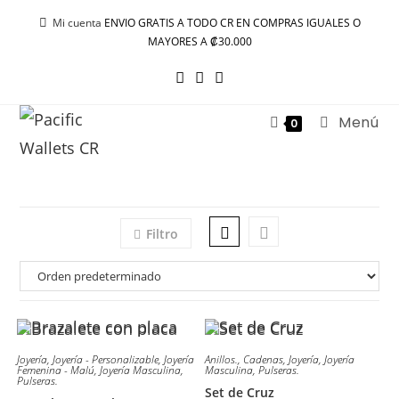
Ir
Mi cuenta
ENVIO GRATIS A TODO CR EN COMPRAS IGUALES O
al
MAYORES A ₡30.000
contenido
Menú
0
Filtro
Joyería
,
Joyería - Personalizable
,
Joyería
Anillos.
,
Cadenas
,
Joyería
,
Joyería
Femenina - Malú
,
Joyería Masculina
,
Masculina
,
Pulseras.
Pulseras.
Set de Cruz