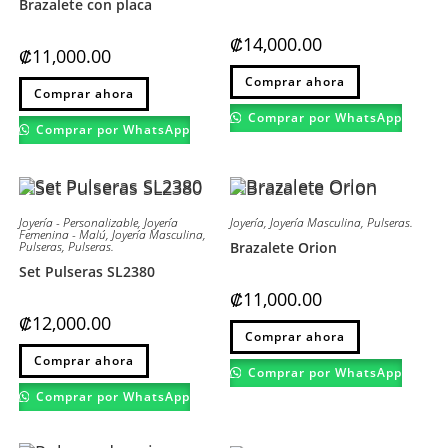
Brazalete con placa
₡
14,000.00
₡
11,000.00
Este
Comprar ahora
Comprar ahora
producto
tiene
Comprar por WhatsApp
múltiples
Comprar por WhatsApp
variantes.
Las
opciones
se
pueden
elegir
en
Joyería - Personalizable
,
Joyería
Joyería
,
Joyería Masculina
,
Pulseras.
Femenina - Malú
,
Joyería Masculina
,
la
Pulseras
,
Pulseras.
Brazalete Orion
página
de
Set Pulseras SL2380
producto
₡
11,000.00
₡
12,000.00
Este
Comprar ahora
producto
tiene
Comprar ahora
múltiples
Comprar por WhatsApp
variantes.
Las
Comprar por WhatsApp
opciones
se
pueden