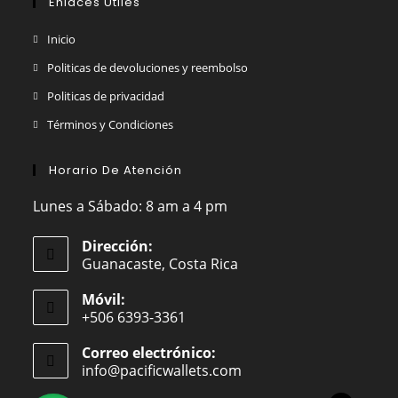
Enlaces Útiles
Inicio
Politicas de devoluciones y reembolso
Politicas de privacidad
Términos y Condiciones
Horario De Atención
Lunes a Sábado: 8 am a 4 pm
Dirección:
Guanacaste, Costa Rica
Móvil:
+506 6393-3361
Correo electrónico:
info@pacificwallets.com
Se
abre