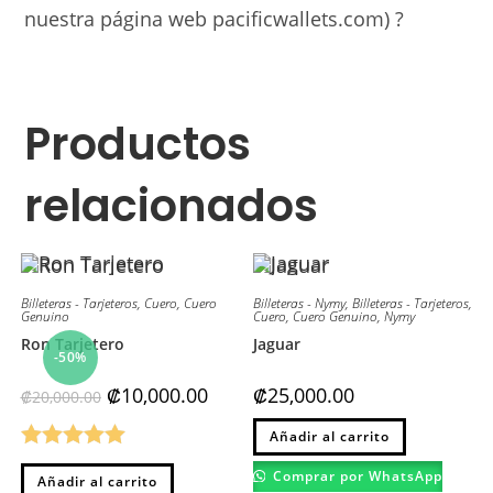
nuestra página web pacificwallets.com) ?
Productos
relacionados
Billeteras - Tarjeteros
,
Cuero
,
Cuero
Billeteras - Nymy
,
Billeteras - Tarjeteros
,
Genuino
Cuero
,
Cuero Genuino
,
Nymy
Ron Tarjetero
Jaguar
-50%
El
El
₡
10,000.00
₡
25,000.00
₡
20,000.00
precio
precio
original
actual
Este
era:
es:
Añadir al carrito
producto
₡20,000.00.
₡10,000.00.
tiene
Valorado
múltiples
Comprar por WhatsApp
Añadir al carrito
variantes.