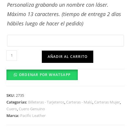
Personaliza grabando un nombre con láser.
Máximo 13 caracteres. (tiempo de entrega 2 días
hábiles luego de hacer el pedido)
Cora
AÑADIR AL CARRITO
cantidad
ORDENAR POR WHATSAPP
SKU:
2735
Categorías:
Billeteras - Tarjeteros
,
Carteras - Malú
,
Carteras Mujer
,
Cuero
,
Cuero Genuino
Marca:
Pacific Leather