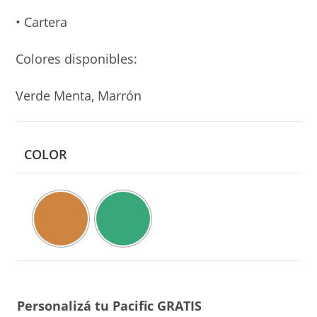
a
valoracione
• Cartera
s de
clientes
Colores disponibles:
Verde Menta, Marrón
COLOR
Personalizá tu Pacific GRATIS