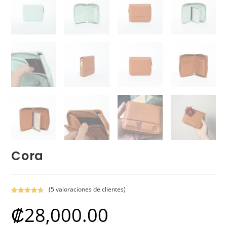
Cora
(
5
valoraciones de clientes)
Valorado
5
₡
28,000.00
con
4.60
de
5 en base