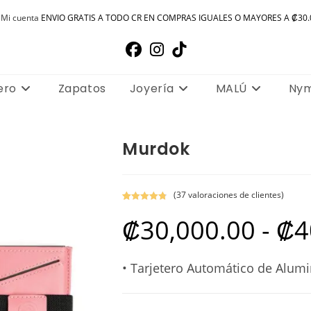
Mi cuenta
ENVIO GRATIS A TODO CR EN COMPRAS IGUALES O MAYORES A ₡30.
ero
Zapatos
Joyería
MALÚ
Ny
Murdok
(
37
valoraciones de clientes)
Valorado
37
₡
30,000.00
-
₡
4
con
4.89
de
5 en base a
valoracione
s de
• Tarjetero Automático de Alumin
clientes