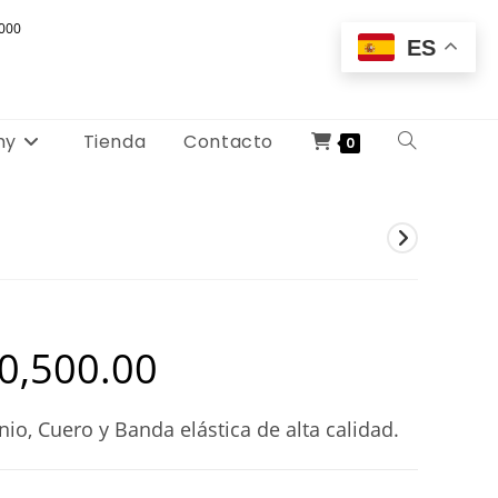
000
ES
my
Tienda
Contacto
Alternar
0
búsqueda
de
la
web
0,500.00
Rango
de
precios:
desde
₡30,000.00
io, Cuero y Banda elástica de alta calidad.
hasta
₡40,500.00