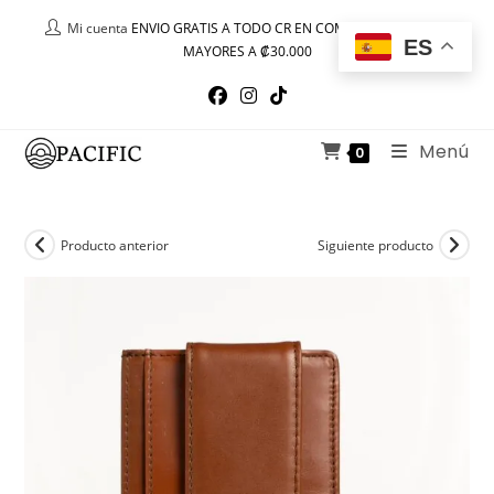
Ir
Mi cuenta
ENVIO GRATIS A TODO CR EN COMPRAS IGUALES O
al
ES
MAYORES A ₡30.000
contenido
Menú
0
Producto anterior
Siguiente producto