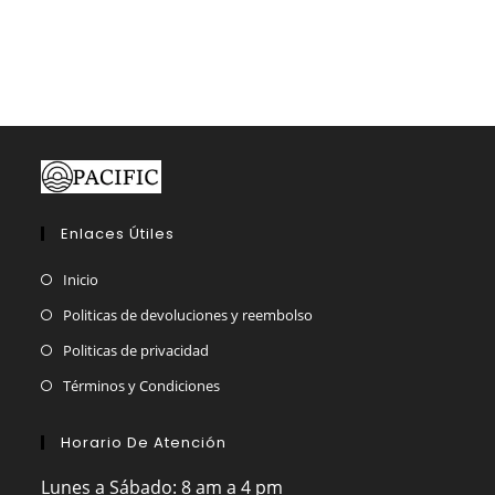
Las
opciones
se
pueden
elegir
en
la
página
de
producto
Enlaces Útiles
Inicio
Politicas de devoluciones y reembolso
Politicas de privacidad
Términos y Condiciones
Horario De Atención
Lunes a Sábado: 8 am a 4 pm