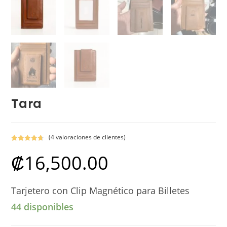
Tara
(
4
valoraciones de clientes)
Valorado
4
₡
16,500.00
con
4.75
de
5 en base a
valoracione
s de
Tarjetero con Clip Magnético para Billetes
clientes
44 disponibles