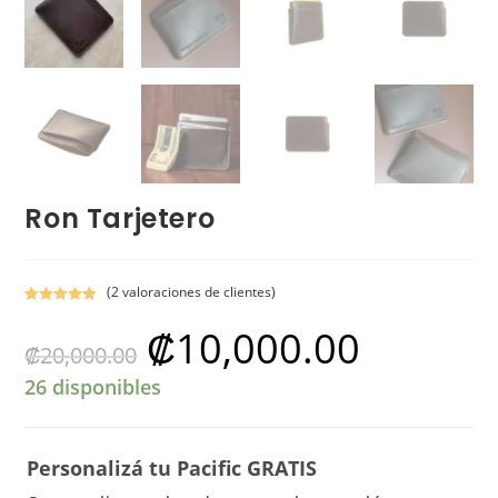
Ron Tarjetero
(
2
valoraciones de clientes)
Valorado con
2
₡
10,000.00
El
El
5.00
de 5 en
₡
20,000.00
precio
precio
base a
original
actual
valoracione
era:
es:
26 disponibles
₡20,000.00.
₡10,000.00.
s de
clientes
Personalizá tu Pacific GRATIS