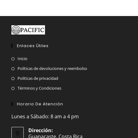
en
la
página
de
producto
Enlaces Útiles
Inicio
Politicas de devoluciones y reembolso
Politicas de privacidad
Términos y Condiciones
Horario De Atención
Lunes a Sábado: 8 am a 4 pm
Dirección:
Guanacaste, Costa Rica