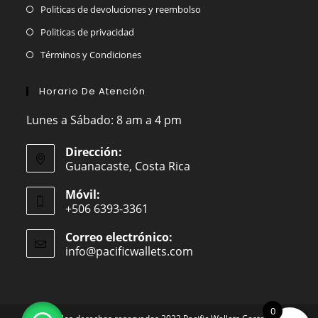
Politicas de devoluciones y reembolso
Politicas de privacidad
Términos y Condiciones
Horario De Atención
Lunes a Sábado: 8 am a 4 pm
Dirección:
Guanacaste, Costa Rica
Móvil:
+506 6393-3361
Correo electrónico:
info@pacificwallets.com
Se
abre
en
tu
aplicación
0