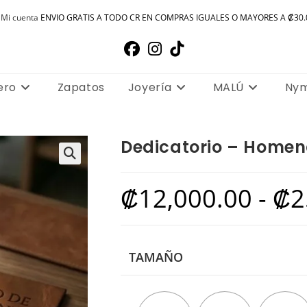
Mi cuenta
ENVIO GRATIS A TODO CR EN COMPRAS IGUALES O MAYORES A ₡30.
ero
Zapatos
Joyería
MALÚ
Ny
Dedicatorio – Homen
🔍
₡
12,000.00
-
₡
2
TAMAÑO