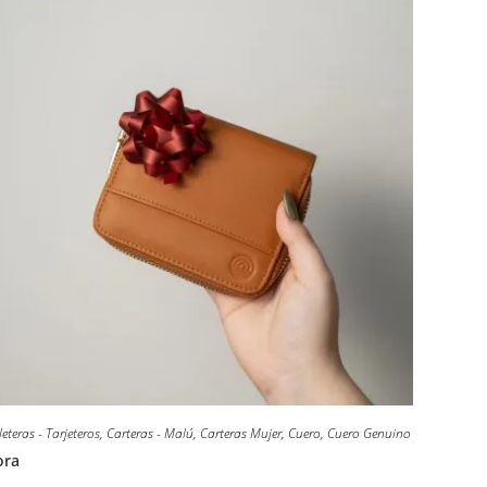
leteras - Tarjeteros
,
Carteras - Malú
,
Carteras Mujer
,
Cuero
,
Cuero Genuino
ora