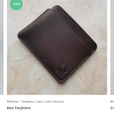
-50%
Billeteras - Tarjeteros
,
Cuero
,
Cuero Genuino
Bil
Ron Tarjetero
C