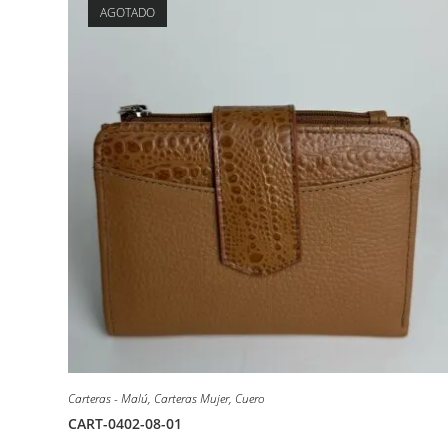
AGOTADO
Carteras - Malú
,
Carteras Mujer
,
Cuero
CART-0402-08-01