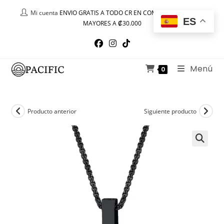
Ir
Mi cuenta
ENVIO GRATIS A TODO CR EN COMPRAS IGUALES O
al
ES
MAYORES A ₡30.000
contenido
Menú
0
Producto anterior
Siguiente producto
🔍