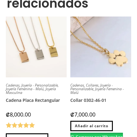
relacionados
Cadenas
,
Joyería - Personalizable
,
Cadenas
,
Collares
,
Joyería -
Joyería Femenina - Malú
,
Joyería
Personalizable
,
Joyería Femenina -
Masculina
Malú
Cadena Placa Rectangular
Collar 0302-46-01
₡
8,000.00
₡
7,000.00
Este
Añadir al carrito
producto
tiene
Valorado
Este
múltiples
Comprar por WhatsApp