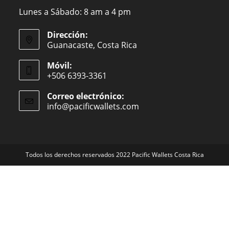
Lunes a Sábado: 8 am a 4 pm
Dirección:
Guanacaste, Costa Rica
Móvil:
+506 6393-3361
Correo electrónico:
info@pacificwallets.com
Se
abre
en
tu
aplicación
Todos los derechos reservados 2022 Pacific Wallets Costa Rica