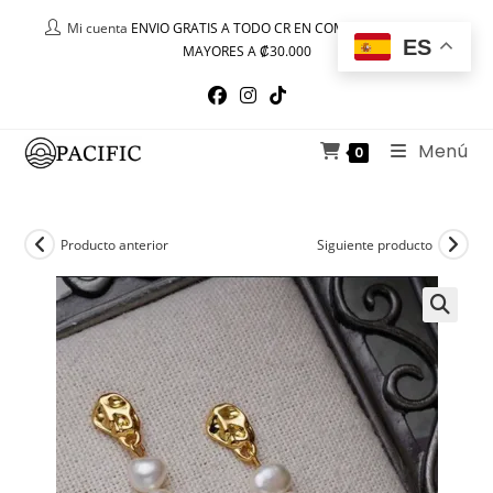
Ir
Mi cuenta
ENVIO GRATIS A TODO CR EN COMPRAS IGUALES O
al
ES
MAYORES A ₡30.000
contenido
Menú
0
Producto anterior
Siguiente producto
🔍