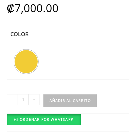
₡
7,000.00
COLOR
Aretes
-
+
AÑADIR AL CARRITO
Largos
cantidad
ORDENAR POR WHATSAPP