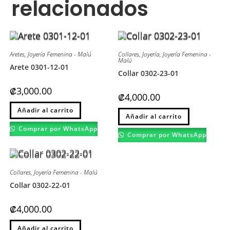
relacionados
Aretes
,
Joyería Femenina - Malú
Collares
,
Joyería
,
Joyería Femenina -
Malú
Arete 0301-12-01
Collar 0302-23-01
₡
3,000.00
₡
4,000.00
Este
Añadir al carrito
Este
producto
Añadir al carrito
producto
tiene
tiene
múltiples
Comprar por WhatsApp
múltiples
variantes.
Comprar por WhatsApp
variantes.
Las
Las
opciones
opciones
se
se
pueden
pueden
elegir
Collares
,
Joyería Femenina - Malú
elegir
en
en
la
Collar 0302-22-01
la
página
página
de
de
producto
₡
4,000.00
producto
Este
Añadir al carrito
producto