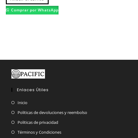
tiene
múltiples
Comprar por WhatsApp
variantes.
Las
opciones
se
pueden
elegir
en
la
página
de
producto
Enlaces Útiles
Inicio
Politicas de devoluciones y reembolso
Politicas de privacidad
Términos y Condiciones