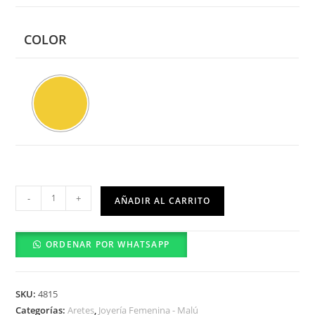
COLOR
Arete
-
+
AÑADIR AL CARRITO
-
0301-
ORDENAR POR WHATSAPP
32-
01
cantidad
SKU:
4815
Categorías:
Aretes
,
Joyería Femenina - Malú