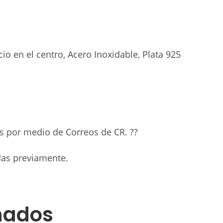
io en el centro, Acero Inoxidable, Plata 925
ís por medio de Correos de CR.
?
?
das previamente.
nados