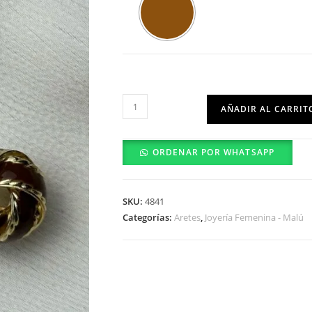
Arete
AÑADIR AL CARRIT
-
0301-
ORDENAR POR WHATSAPP
20-
01
cantidad
SKU:
4841
Categorías:
Aretes
,
Joyería Femenina - Malú