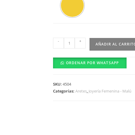
Arete
-
+
AÑADIR AL CARRIT
0301-
12-
ORDENAR POR WHATSAPP
01
cantidad
SKU:
4504
Categorías:
Aretes
,
Joyería Femenina - Malú