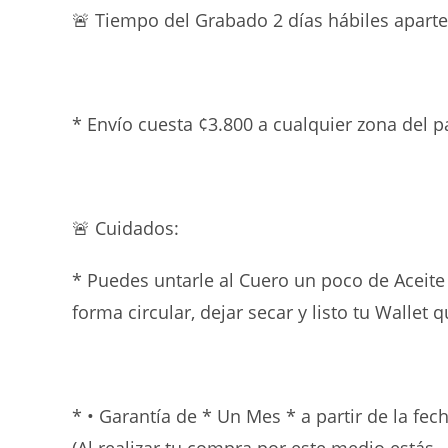
🚨 Tiempo del Grabado 2 días hábiles aparte
* Envío cuesta ¢3.800 a cualquier zona del p
🚨
Cuidados:
* Puedes untarle al Cuero un poco de Aceit
forma circular, dejar secar y listo tu Walle
* • Garantía de * Un Mes * a partir de la fec
(Al realizar tu compra por este medio estás