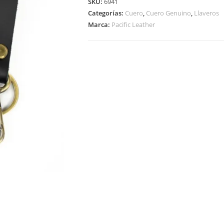
SKU:
6941
Categorías:
Cuero
,
Cuero Genuino
,
Llaveros
Marca:
Pacific Leather