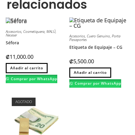
relacionados
Accesorios
,
Cosmetiquera
,
MALÚ
,
Neceser
Accesorios
,
Cuero Genuino
,
Porta
Pasaportes
Séfora
Etiqueta de Equipaje – CG
₡
11,000.00
₡
5,500.00
Este
Añadir al carrito
producto
Este
Añadir al carrito
tiene
producto
múltiples
tiene
Comprar por WhatsApp
variantes.
múltiples
Comprar por WhatsApp
Las
variantes.
opciones
Las
se
opciones
pueden
se
AGOTADO
elegir
pueden
en
elegir
la
en
página
la
de
página
producto
de
producto