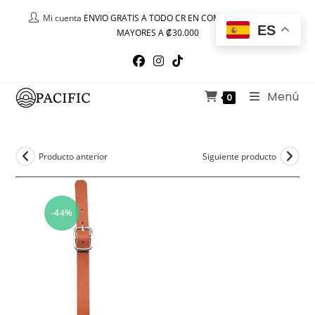
Ir
Mi cuenta
ENVIO GRATIS A TODO CR EN COMPRAS IGUALES O
al
ES
MAYORES A ₡30.000
contenido
Menú
0
Producto anterior
Siguiente producto
-44%