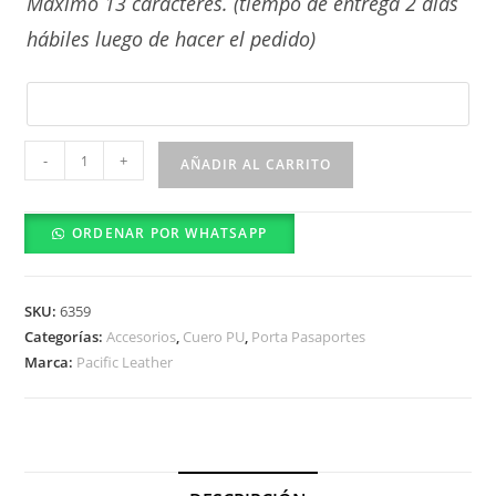
Máximo 13 caracteres. (tiempo de entrega 2 días
hábiles luego de hacer el pedido)
Etiqueta
-
+
AÑADIR AL CARRITO
de
Equipaje
ORDENAR POR WHATSAPP
-
PU
cantidad
SKU:
6359
Categorías:
Accesorios
,
Cuero PU
,
Porta Pasaportes
Marca:
Pacific Leather