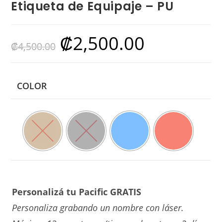
Etiqueta de Equipaje – PU
₡
2,500.00
El
El
₡
4,500.00
precio
precio
original
actual
era:
es:
₡4,500.00.
₡2,500.00.
COLOR
Personalizá tu Pacific GRATIS
Personaliza grabando un nombre con láser.