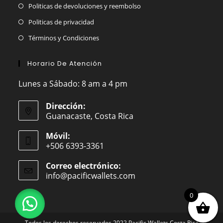
Politicas de devoluciones y reembolso
Politicas de privacidad
Términos y Condiciones
Horario De Atención
Lunes a Sábado: 8 am a 4 pm
Dirección:
Guanacaste, Costa Rica
Móvil:
+506 6393-3361
Correo electrónico:
info@pacificwallets.com
Se
abre
en
0
tu
aplicación
Todos los derechos reservados 2022 Pacific Wallets Costa Rica