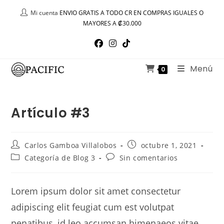
Ir
Mi cuenta
ENVIO GRATIS A TODO CR EN COMPRAS IGUALES O
al
MAYORES A ₡30.000
contenido
Menú
0
Artículo #3
Autor
Publicación
Carlos Gamboa Villalobos
octubre 1, 2021
de
de
Categoría
Comentarios
Categoría de Blog 3
Sin comentarios
la
la
de
de
entrada:
entrada:
la
la
entrada:
entrada:
Lorem ipsum dolor sit amet consectetur
adipiscing elit feugiat cum est volutpat
penatibus, id leo accumsan himenaeos vitae