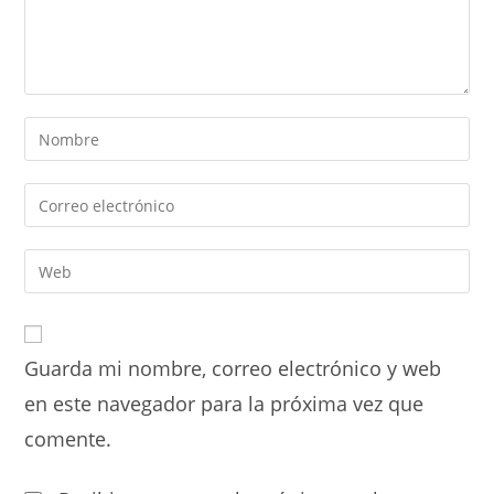
Introduce
tu
nombre
Introduce
o
tu
nombre
dirección
Introduce
de
de
la
usuario
correo
URL
para
electrónico
de
comentar
para
Guarda mi nombre, correo electrónico y web
tu
comentar
web
en este navegador para la próxima vez que
(opcional)
comente.