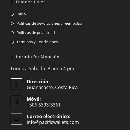
Enlaces Útiles
Inicio
Politicas de devoluciones y reembolso
Politicas de privacidad
Términos y Condiciones
Horario De Atención
Lunes a Sábado: 8 am a 4 pm
Dirección:
Guanacaste, Costa Rica
Móvil:
+506 6393-3361
Correo electrónico:
info@pacificwallets.com
Se
abre