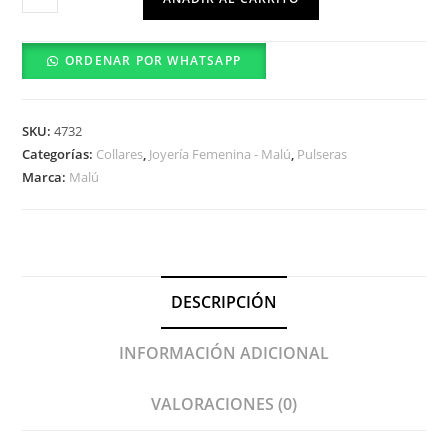
-
0302-
ORDENAR POR WHATSAPP
35-
01
cantidad
SKU:
4732
Categorías:
Collares
,
Joyería Femenina - Malú
,
Pulseras
Marca:
Malú
DESCRIPCIÓN
INFORMACIÓN ADICIONAL
VALORACIONES (0)