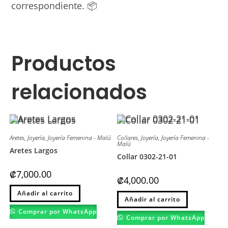
correspondiente. 📦
Productos
relacionados
Aretes
,
Joyería
,
Joyería Femenina - Malú
Collares
,
Joyería
,
Joyería Femenina -
Malú
Aretes Largos
Collar 0302-21-01
₡
7,000.00
₡
4,000.00
Este
Añadir al carrito
Este
producto
Añadir al carrito
producto
tiene
tiene
múltiples
Comprar por WhatsApp
múltiples
variantes.
Comprar por WhatsApp
variantes.
Las