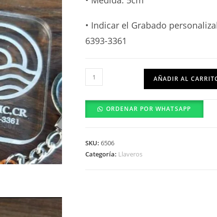
• Medida: 5cm
• Indicar el Grabado personaliz
6393-3361
Llavero
AÑADIR AL CARRIT
Cuadrado
AC
ORDENAR POR WHATSAPP
cantidad
SKU:
6506
Categoría:
Llaveros