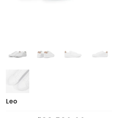
Leo
El
El