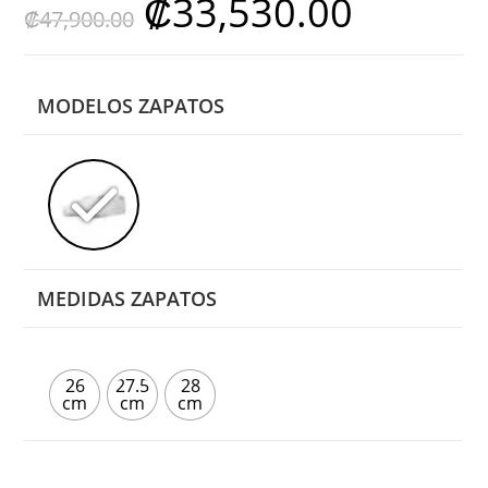
₡
33,530.00
₡
47,900.00
precio
precio
original
actual
era:
es:
₡47,900.00.
₡33,530.00.
MODELOS ZAPATOS
MEDIDAS ZAPATOS
26
27.5
28
cm
cm
cm