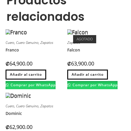
Productos
relacionados
AGOTADO
Cuero
,
Cuero Genuino
,
Zapatos
Zapatos
Franco
Falcon
₡
64,900.00
₡
63,900.00
Este
Este
Añadir al carrito
Añadir al carrito
producto
producto
tiene
tiene
múltiples
múltiples
Comprar por WhatsApp
Comprar por WhatsApp
variantes.
variantes.
Las
Las
opciones
opciones
se
se
pueden
pueden
Cuero
,
Cuero Genuino
,
Zapatos
elegir
elegir
en
en
Dominic
la
la
página
página
de
de
₡
62,900.00
producto
producto