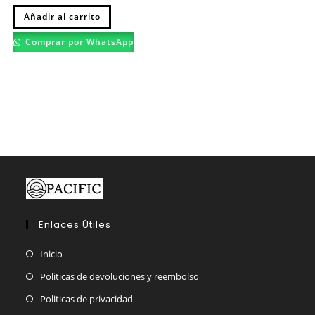
Este
Añadir al carrito
producto
tiene
múltiples
Comprar por WhatsApp
variantes.
Las
opciones
se
pueden
elegir
en
la
página
de
producto
Enlaces Útiles
Inicio
Politicas de devoluciones y reembolso
Politicas de privacidad