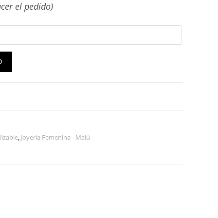
cer el pedido)
O
lizable
,
Joyería Femenina - Malú