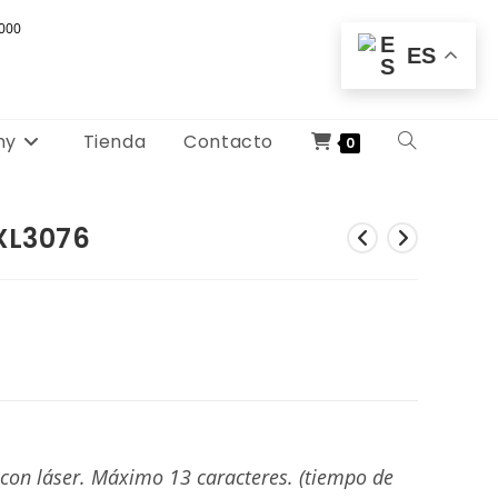
000
ES
my
Tienda
Contacto
Alternar
0
búsqueda
 XL3076
de
la
web
on láser. Máximo 13 caracteres. (tiempo de