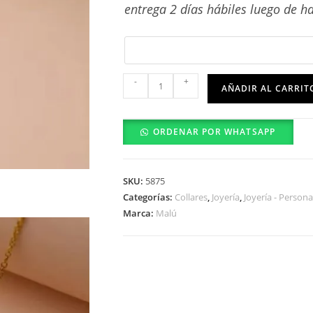
entrega 2 días hábiles luego de ha
Collar
-
+
AÑADIR AL CARRIT
Alas
Corazón
ORDENAR POR WHATSAPP
XL3076
cantidad
SKU:
5875
Categorías:
Collares
,
Joyería
,
Joyería - Persona
Marca:
Malú