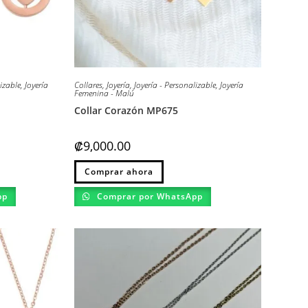
izable
,
Joyería
Collares
,
Joyería
,
Joyería - Personalizable
,
Joyería
Femenina - Malú
Collar Corazón MP675
₡
9,000.00
Este
Comprar ahora
to
producto
tiene
les
múltiples
pp
Comprar por WhatsApp
es.
variantes.
Las
es
opciones
se
n
pueden
elegir
en
la
página
de
to
producto