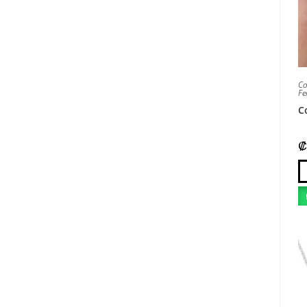
Co
Fe
C