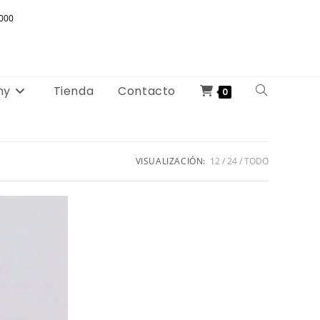
000
my
Tienda
Contacto
Alternar
0
búsqueda
de
VISUALIZACIÓN:
12
24
TODO
la
web