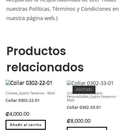
nuestras Políticas, Términos y Condiciones en
nuestra página web.)
Productos
relacionados
AGOTADO
Collares
,
Joyería Femenina - Malú
Collares
,
Joyería
,
Joyería -
Personalizable
,
Joyería Femenina -
Collar 0302-22-01
Malú
Collar 0302-33-01
₡
4,000.00
₡
8,000.00
Este
Añadir al carrito
producto
Este
tiene