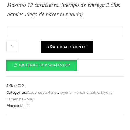
Máximo 13 caracteres. (tiempo de entrega 2 días
hábiles luego de hacer el pedido)
Collar
AÑADIR AL CARRITO
0302-
46-
ORDENAR POR WHATSAPP
01
cantidad
SKU:
4722
Categorías:
Cadenas
,
Collares
,
Joyería - Personalizable
,
Joyería
Femenina - Malú
Marca:
Malú