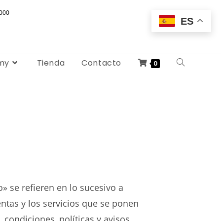
000
ES
my
Tienda
Contacto
0
o» se refieren en lo sucesivo a
entas y los servicios que se ponen
 condiciones, políticas y avisos